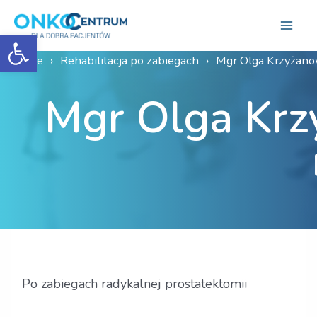
Skip
to
Otwórz pasek narzędzi
Mai
content
Home
Rehabilitacja po zabiegach
Mgr Olga Krzyżanow
Men
Mgr Olga Krzy
Po zabiegach radykalnej prostatektomii